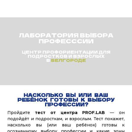
ЛАБОРАТОРИЯ ВЫБОРА
ПРОФЕСССИИ
ЦЕНТР ПРОФОРИЕНТАЦИИ ДЛЯ
ПОДРОСТКОВ И ВЗРОСЛЫХ
В
БЕЛГОРОДЕ
НАСКОЛЬКО ВЫ ИЛИ ВАШ
РЕБЁНОК ГОТОВЫ К ВЫБОРУ
ПРОФЕССИИ?
Пройдите
тест от центра PROF.LAB
— он
подойдёт и подросткам, и взрослым. Тест покажет,
насколько вы (или ваш ребёнок) готовы к
осознанному выбору профессии и какие зоны