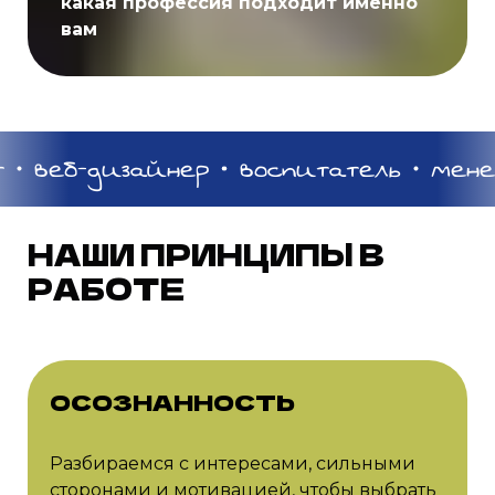
какая профессия подходит именно
вам
т
веб-дизайнер
воспитатель
мене
НАШИ ПРИНЦИПЫ В
РАБОТЕ
ОСОЗНАННОСТЬ
Разбираемся с интересами, сильными
сторонами и мотивацией, чтобы выбрать