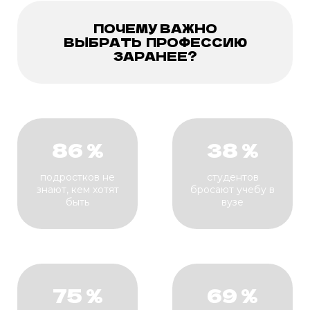
ПОЧЕМУ ВАЖНО
ВЫБРАТЬ
ПРОФЕССИЮ
ЗАРАНЕЕ?
86 %
38 %
подростков не
студентов
знают, кем хотят
бросают учебу в
быть
вузе
75 %
69 %