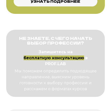
УЗНАТЬ ПОДРОБНЕЕ
НЕ ЗНАЕТЕ, С ЧЕГО НАЧАТЬ
ВЫБОР ПРОФЕССИИ?
Запишитесь на
бесплатную консультацию
в
PROF.LAB
Мы поможем определить подходящее
направление, выясним уровень
готовности к выбору профессии и
расскажем о форматах курсов